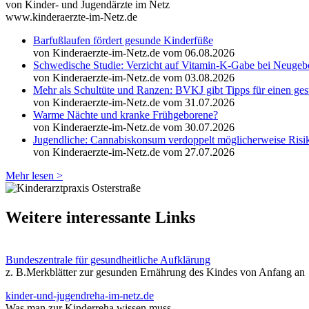
von Kinder- und Jugendärzte im Netz
www.kinderaerzte-im-Netz.de
Barfußlaufen fördert gesunde Kinderfüße
von Kinderaerzte-im-Netz.de
vom 06.08.2026
Schwedische Studie: Verzicht auf Vitamin-K-Gabe bei Neugebo
von Kinderaerzte-im-Netz.de
vom 03.08.2026
Mehr als Schultüte und Ranzen: BVKJ gibt Tipps für einen ges
von Kinderaerzte-im-Netz.de
vom 31.07.2026
Warme Nächte und kranke Frühgeborene?
von Kinderaerzte-im-Netz.de
vom 30.07.2026
Jugendliche: Cannabiskonsum verdoppelt möglicherweise Risi
von Kinderaerzte-im-Netz.de
vom 27.07.2026
Mehr lesen >
Weitere interessante Links
Bundeszentrale für gesundheitliche Aufklärung
z. B.Merkblätter zur gesunden Ernährung des Kindes von Anfang an
kinder-und-jugendreha-im-netz.de
Was man zur Kinderreha wissen muss.